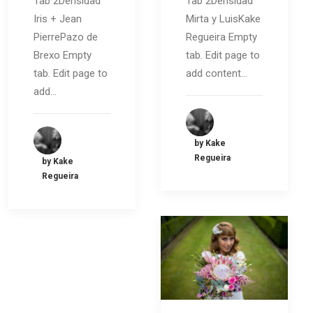
Tab 2Densidad
Tab 2Densidad
Iris + Jean
Mirta y LuisKake
PierrePazo de
Regueira Empty
Brexo Empty
tab. Edit page to
tab. Edit page to
add content…
add…
by Kake
Regueira
by Kake
Regueira