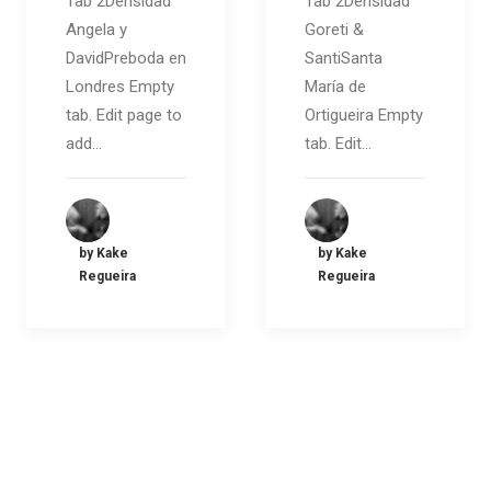
Tab 2Densidad
Tab 2Densidad
Angela y
Goreti &
DavidPreboda en
SantiSanta
Londres Empty
María de
tab. Edit page to
Ortigueira Empty
add…
tab. Edit…
by Kake
by Kake
Regueira
Regueira