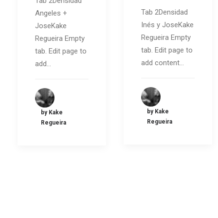
Tab 2Densidad
Tab 2Densidad
Angeles +
Inés y JoseKake
JoseKake
Regueira Empty
Regueira Empty
tab. Edit page to
tab. Edit page to
add content…
add…
by Kake
by Kake
Regueira
Regueira